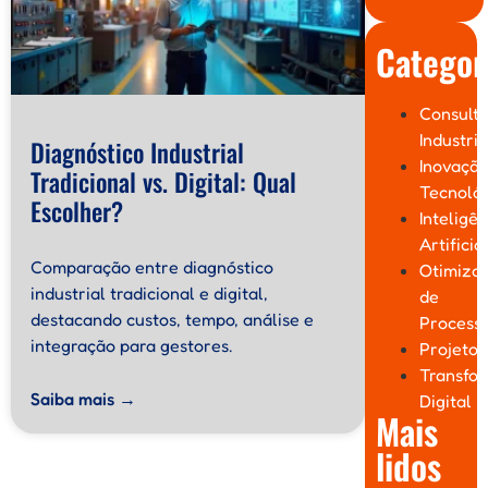
Categor
Consulto
Industria
Diagnóstico Industrial
Inovaçã
Tradicional vs. Digital: Qual
Tecnoló
Escolher?
Inteligên
Artificia
Comparação entre diagnóstico
Otimiza
industrial tradicional e digital,
de
destacando custos, tempo, análise e
Process
integração para gestores.
Projetos
Transfo
Saiba mais →
Digital
Mais
lidos