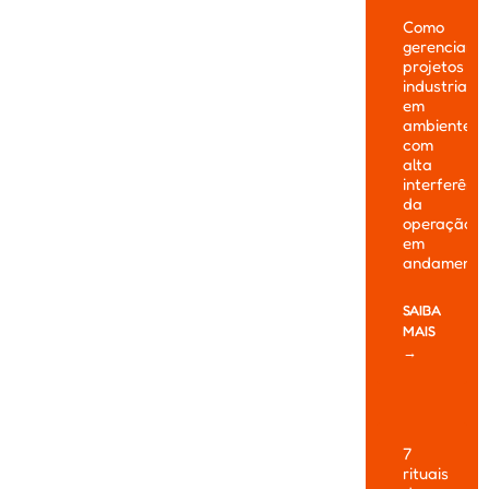
Como
gerenciar
projetos
industriais
em
ambientes
com
alta
interferênc
da
operação
em
andamento
SAIBA
MAIS
→
7
rituais