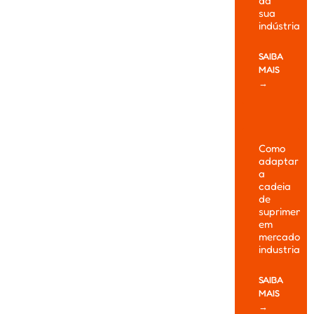
da
sua
indústria
SAIBA
MAIS
→
Como
adaptar
a
cadeia
de
suprimento
em
mercados
industriais
SAIBA
MAIS
→