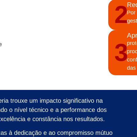
2
Re
Por
gest
Ap
3
pro
e
pro
conf
das
ia trouxe um impacto significativo na
ndo o nível técnico e a performance dos
xcelência e constância nos resultados.
raças à dedicação e ao compromisso mútuo