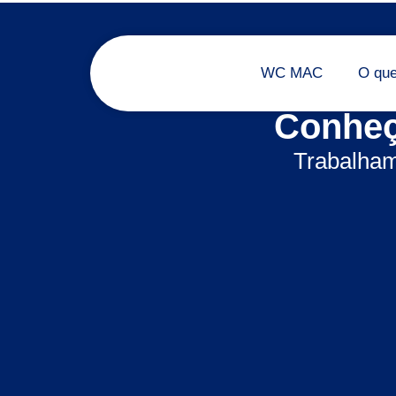
WC MAC
O qu
Conheç
Trabalham