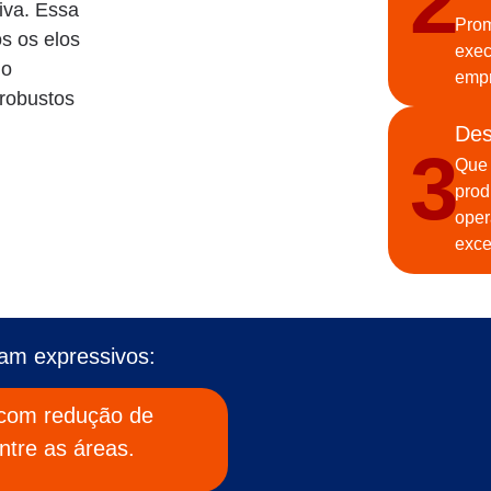
2
iva. Essa
Prom
s os elos
exec
 o
emp
robustos
Des
3
Que 
prod
oper
exce
ram expressivos:
 com redução de
ntre as áreas.