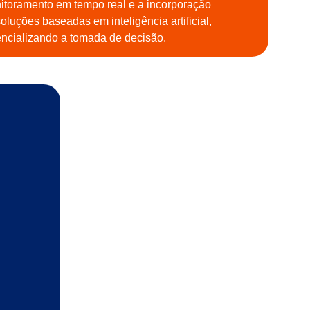
itoramento em tempo real e a incorporação
oluções baseadas em inteligência artificial,
encializando a tomada de decisão.