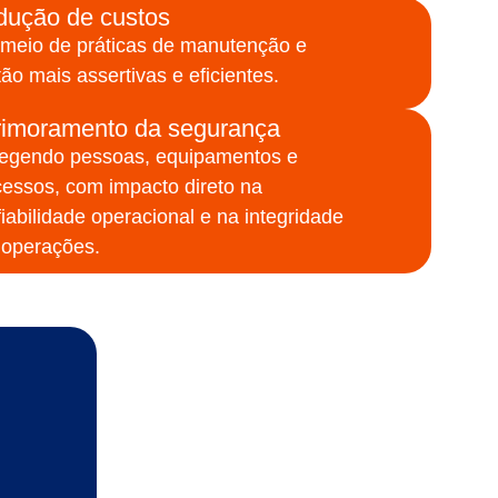
dução de custos
 meio de práticas de manutenção e
ão mais assertivas e eficientes.
rimoramento da segurança
tegendo pessoas, equipamentos e
cessos, com impacto direto na
iabilidade operacional e na integridade
 operações.