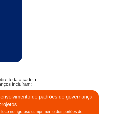
bre toda a cadeia
anços incluíram:
envolvimento de padrões de governança
projetos
foco no rigoroso cumprimento dos portões de