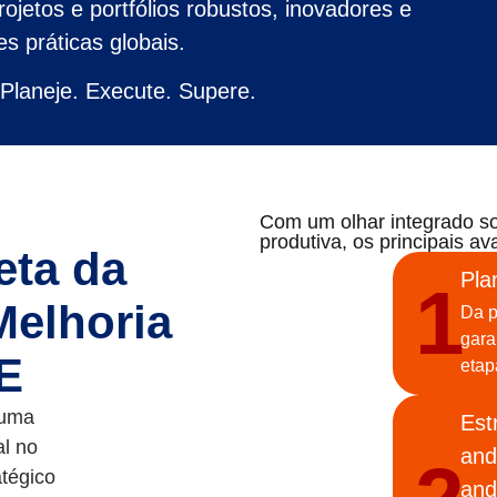
jetos e portfólios robustos, inovadores e
s práticas globais.
Planeje. Execute. Supere.
Com um olhar integrado so
produtiva, os principais av
eta da
Pla
1
Melhoria
Da p
gara
E
etap
 uma
Est
al no
and
atégico
and