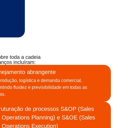
bre toda a cadeia
anços incluíram:
nejamento abrangente
rodução, logística e demanda comercial,
ntindo fluidez e previsibilidade em todas as
as.
ruturação de processos S&OP (Sales
 Operations Planning) e S&OE (Sales
 Operations Execution)