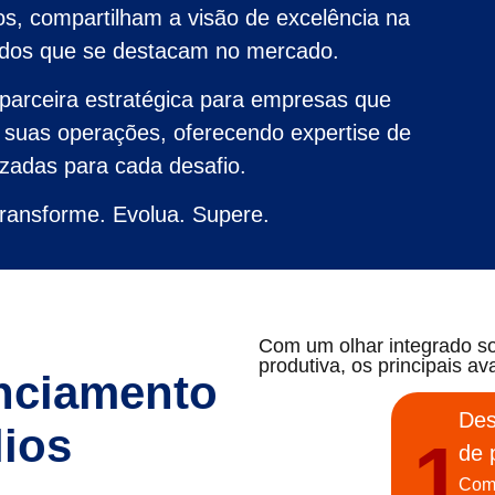
os, compartilham a visão de excelência na
tados que se destacam no mercado.
rceira estratégica para empresas que
suas operações, oferecendo expertise de
izadas para cada desafio.
ransforme. Evolua. Supere.
Com um olhar integrado so
produtiva, os principais av
nciamento
Des
lios
1
de 
Com 