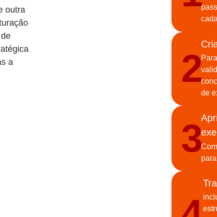
pass
e outra
cada
uturação
 de
Cri
ratégica
2
Para
as a
vali
conc
de e
Apr
3
exe
Com 
para
Tra
4
inc
estr