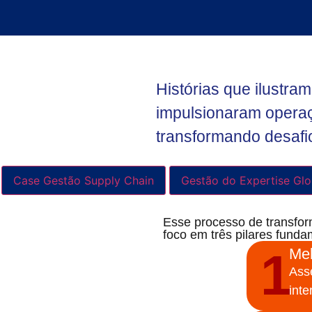
Histórias que ilustr
impulsionaram operaçõ
transformando desafi
Case Gestão Supply Chain
Gestão do Expertise Glo
Esse processo de transfo
foco em três pilares funda
1
Mel
Ass
int