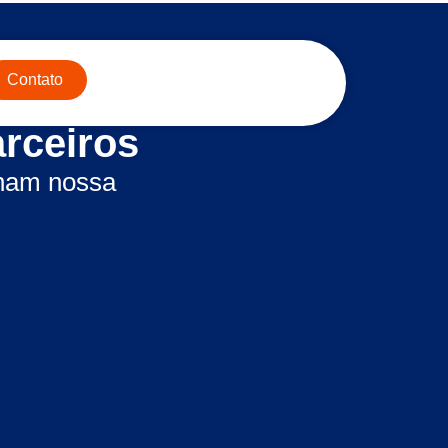
Contato
rceiros
lham nossa