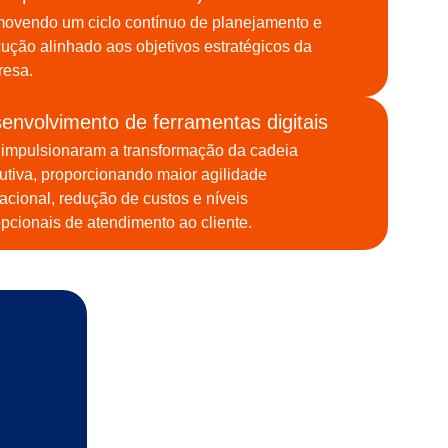
ovendo um ciclo contínuo de planejamento e
ução alinhado aos objetivos estratégicos da
resa.
envolvimento de ferramentas digitais
impulsionaram a transformação da cadeia
utiva, proporcionando maior agilidade
acional, redução de custos e níveis
pcionais de atendimento ao cliente.