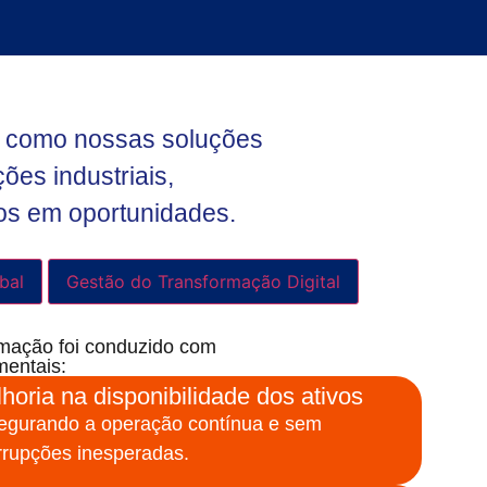
am como nossas soluções
es industriais,
os em oportunidades.
bal
Gestão do Transformação Digital
rmação foi conduzido com
mentais:
horia na disponibilidade dos ativos
egurando a operação contínua e sem
errupções inesperadas.