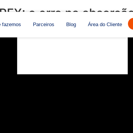
PEX: o erro na absorçã
e fazemos
Parceiros
Blog
Área do Cliente