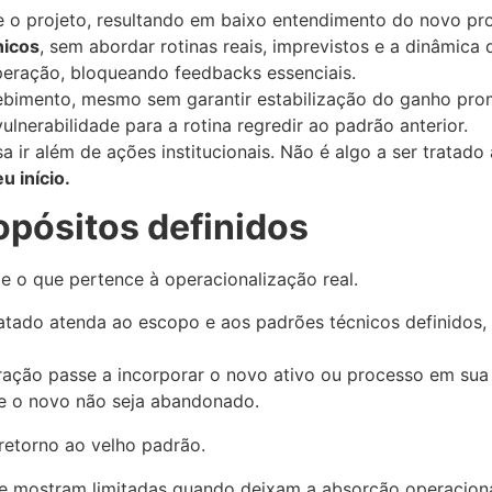
 o projeto, resultando em baixo entendimento do novo pr
nicos
, sem abordar rotinas reais, imprevistos e a dinâmica d
peração, bloqueando feedbacks essenciais.
bimento, mesmo sem garantir estabilização do ganho pro
nerabilidade para a rotina regredir ao padrão anterior.
cisa ir além de ações institucionais. Não é algo a ser trat
u início.
ropósitos definidos
 e o que pertence à operacionalização real.
ratado atenda ao escopo e aos padrões técnicos definidos
ação passe a incorporar o novo ativo ou processo em sua 
ue o novo não seja abandonado.
etorno ao velho padrão.
e mostram limitadas quando deixam a absorção operacional