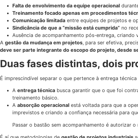
Falta de envolvimento da equipe operacional
durante
Treinamento focado apenas em procedimentos téc
Comunicação limitada
entre equipes de projetos e o
Sindicância de que a “missão está cumprida”
no rece
Ausência de acompanhamento pós-entrega, criando vul
A
gestão da mudança em projetos
, para ser efetiva, pre
deve ser parte integrante do escopo do projeto, desde se
Duas fases distintas, dois p
É imprescindível separar o que pertence à entrega técnica
A
entrega técnica
busca garantir que o que foi cont
treinamento básico.
A
absorção operacional
está voltada para que a oper
imprevistos e criando a confiança necessária para q
Passar o bastão sem acompanhamento é autorizar o r
É aí que metodologias de
gestão de projetos industriais
s