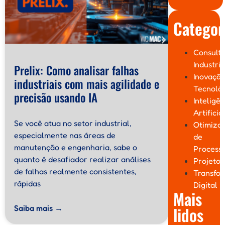
Categor
Consulto
Industria
Prelix: Como analisar falhas
Inovaçã
industriais com mais agilidade e
Tecnoló
precisão usando IA
Inteligên
Artificia
Se você atua no setor industrial,
Otimiza
especialmente nas áreas de
de
manutenção e engenharia, sabe o
Process
quanto é desafiador realizar análises
Projetos
de falhas realmente consistentes,
Transfo
rápidas
Digital
Mais
Saiba mais →
lidos