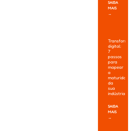
SAIBA
MAIS
→
Transform
digital:
7
passos
para
mapear
a
maturidade
da
sua
indústria
SAIBA
MAIS
→