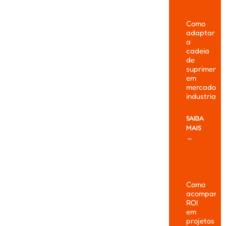
Como
adaptar
a
cadeia
de
suprimento
em
mercados
industriais
SAIBA
MAIS
→
Como
acompanha
ROI
em
projetos