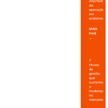
interferênc
da
operação
em
andamento
SAIBA
MAIS
→
7
rituais
de
gestão
que
sustentam
a
mudança
na
manutençã