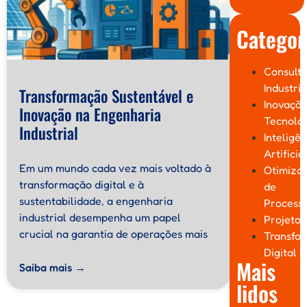
Categor
Consulto
Industria
Transformação Sustentável e
Inovaçã
Inovação na Engenharia
Tecnoló
Industrial
Inteligên
Artificia
Em um mundo cada vez mais voltado à
Otimiza
transformação digital e à
de
sustentabilidade, a engenharia
Process
industrial desempenha um papel
Projetos
crucial na garantia de operações mais
Transfo
Digital
Mais
Saiba mais →
lidos