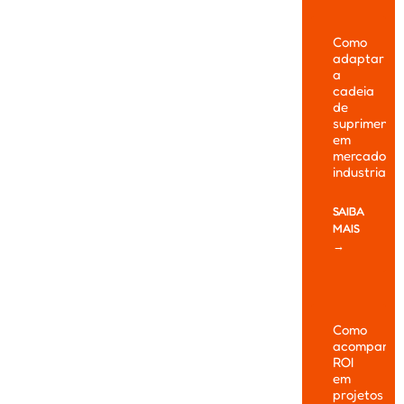
Como
adaptar
a
cadeia
de
suprimento
em
mercados
industriais
SAIBA
MAIS
→
Como
acompanha
ROI
em
projetos