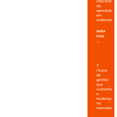
interferênc
da
operação
em
andamento
SAIBA
MAIS
→
7
rituais
de
gestão
que
sustentam
a
mudança
na
manutençã