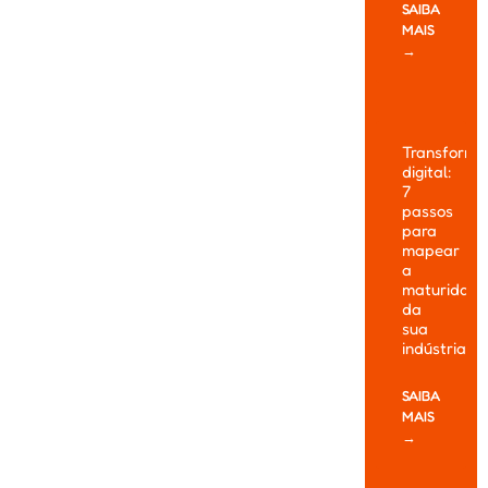
SAIBA
MAIS
→
Transform
digital:
7
passos
para
mapear
a
maturidade
da
sua
indústria
SAIBA
MAIS
→