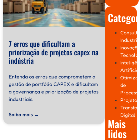
Categor
Consulto
Industria
7 erros que dificultam a
Inovaçã
priorização de projetos capex na
Tecnoló
indústria
Inteligên
Artificia
Entenda os erros que comprometem a
Otimiza
gestão de portfólio CAPEX e dificultam
de
a governança e priorização de projetos
Process
industriais.
Projetos
Transfo
Saiba mais →
Digital
Mais
lidos