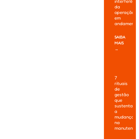
interferênc
da
operação
em
andamento
SAIBA
MAIS
→
7
rituais
de
gestão
que
sustentam
a
mudança
na
manutençã