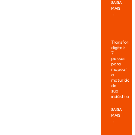
SAIBA
MAIS
→
Transform
digital:
7
passos
para
mapear
a
maturidade
da
sua
indústria
SAIBA
MAIS
→