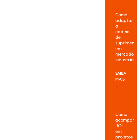
Como
adaptar
a
cadeia
de
suprimento
em
mercados
industriais
SAIBA
MAIS
→
Como
acompanha
ROI
em
projetos